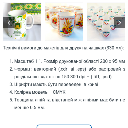
Технічні вимоги до макетів для друку на чашках (330 мл):
Масштаб 1:1. Розмір друкованої області 200 х 95 мм
Формат: векторний (.cdr .ai .eps) або растровий з
роздільною здатністю 150-300 dpi – (.tiff, .psd)
Шрифти мають бути переведені в криві
Колірна модель – CMYK
Товщина ліній та відстаней між лініями має бути не
менше 0.5 мм.