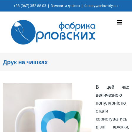
+38 (067) 352 88 03
|
Замовити дзвінок
|
factory@orlovskiy.net
Друк на чашках
В цей час
величезною
популярністю
стали
користуватись
різні кружки,