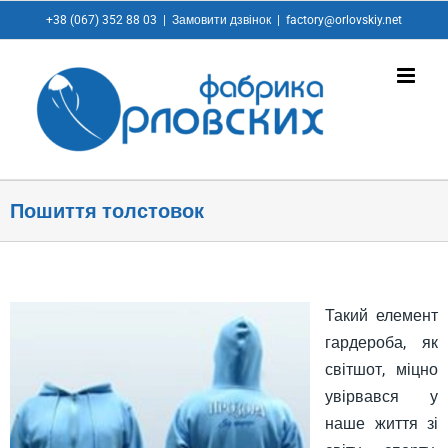
+38 (067) 352 88 03
|
Замовити дзвінок
|
factory@orlovskiy.net
Пошиття толстовок
Такий елемент
гардероба, як
світшот, міцно
увірвався у
наше життя зі