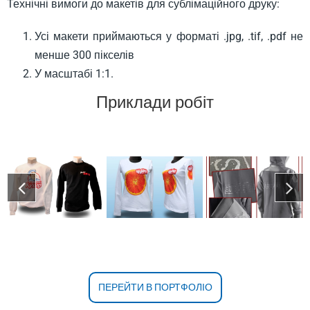
Технічні вимоги до макетів для сублімаційного друку:
Усі макети приймаються у форматі .jpg, .tif, .pdf не
менше 300 пікселів
У масштабі 1:1.
Приклади робіт
ПЕРЕЙТИ В ПОРТФОЛІО