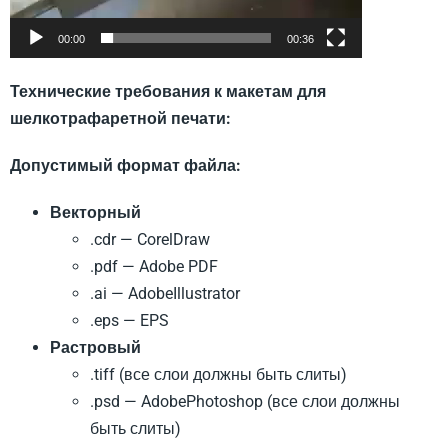
00:00
00:36
Технические требования к макетам для
шелкотрафаретной печати:
Допустимый формат файла:
Векторный
.cdr — CorelDraw
.pdf — Adobe PDF
.ai — AdobeIllustrator
.eps — EPS
Растровый
.tiff (все слои должны быть слиты)
.psd — AdobePhotoshop (все слои должны
быть слиты)