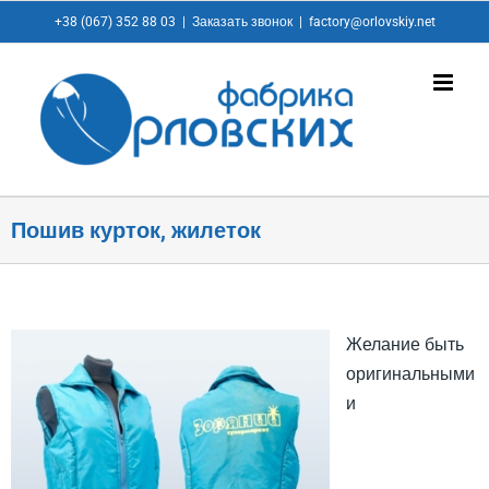
+38 (067) 352 88 03
|
Заказать звонок
|
factory@orlovskiy.net
Пошив курток, жилеток
Желание быть
оригинальными
и